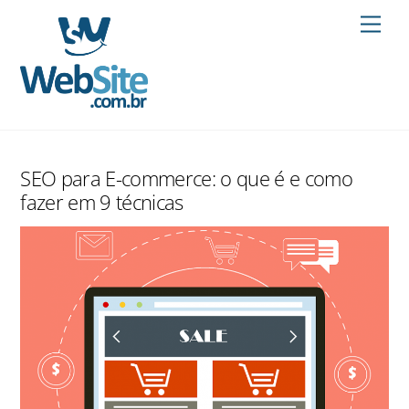
Skip
Men
to
content
SEO para E-commerce: o que é e como
fazer em 9 técnicas